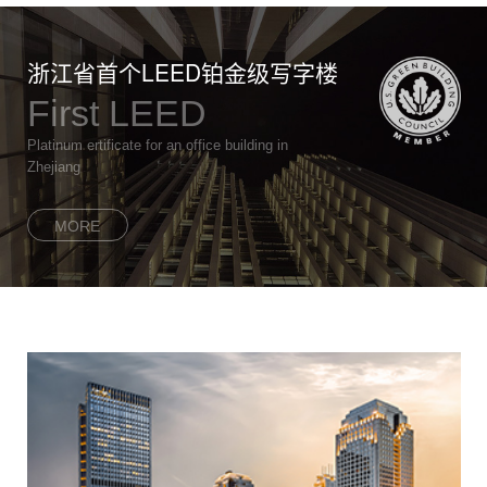
浙江省首个LEED铂金级写字楼
First LEED
Platinum ertificate for an office building in
Zhejiang
MORE