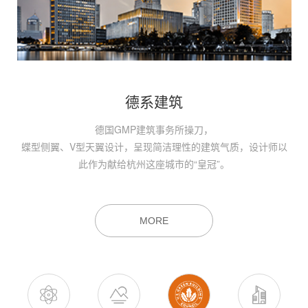
德系建筑
坤和中心雄踞杭州城市中心武林核心，
德国GMP建筑事务所操刀，
无缝连接杭州大厦购物城、武林广场、西湖文化广场、JW万豪等
蝶型侧翼、V型天翼设计，呈现简洁理性的建筑气质，设计师以
城市优质配套环绕；地铁、公交、水上巴士等多重交通网格，畅
此作为献给杭州这座城市的“皇冠”。
享城市中心的高效、便捷。
MORE